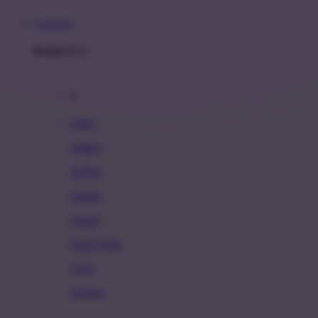
SAYAPQQ
Brand A-Z
A
Addo
Adidas
Airfree
Alamii
Amara
Aqua Scale
Asics
Aveeno
Awan