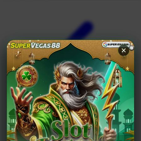
Xootz
Y
Yamatoya
Z
Zaxy
Zoggs
0-9
4Moms
59S