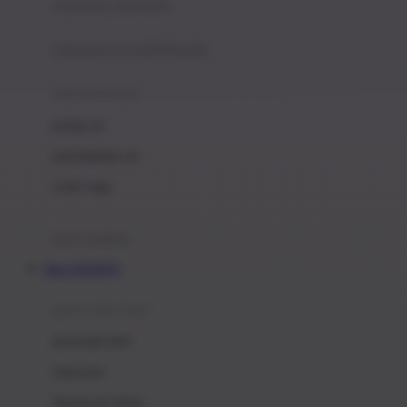
pengolah makanan
Joie
Joolz
makanan & multivitamin
Jujube
alat menyusui
K
pompa asi
Kiddycuts
penyimpanan asi
Kumon
cooler bags
L
kursi makan
Leapfrog
Situs SAYAPQQ
Leclerc
Lee Vierra
perawatan bayi
Lillebaby
perawatan kulit
Little Bird Told Me
Sunscreen
Little Miss Janis
Shampo & Sabun