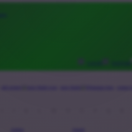
istry
LOGIN
DAFTAR
gift registry
store finder
contact 
I
J
K
L
M
N
O
P
Q
R
Airfree
Alamii