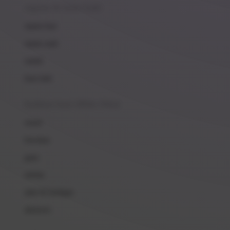
sepatu & kaus kaki
sepatu bayi
sepatu anak
sandal
kaus kaki
fashion bayi (0bln-3thn)
atasan
bawahan
gaun
setelan
jaket & kardigan
aksesoris