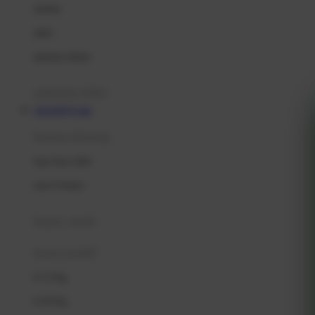
setelan
jaket
pakaian dalam
pakaian tidur
SAYAPQQ Link
kereta dorong
bayi baru lahir
usia 6 bulan+
koper anak
kursi mobil
0-13 Kg
0-36 Kg