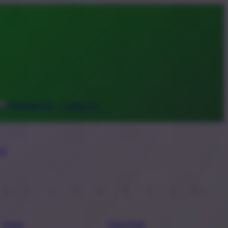
Contact Us
us
S
T
U
V
W
X
Y
Z
0-9
Amara
Aqua Scale