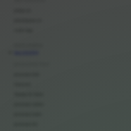
pompa asi
penyimpanan asi
cooler bags
kursi makan
Situs SAYAPQQ
perawatan bayi
perawatan kulit
Sunscreen
Shampo & Sabun
perawatan rambut
perawatan mulut
perawatan diri