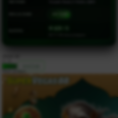
METODE
Transfer Bank, E-Wallet, QRIS
Squishmallows
Starbooks
MULAI DARI
IDR 10.000
Stick-O
⭐ 4.9 / 5
RATING
Stokke
88.777.369 ulasan pengguna
Sudocrem
Sumimo
choose qty
Sunnylife
DAFTAR
LOGIN
Sun-Staches
Share product:
Swimava
T
Tommee Tippee
Trunki
Tutti Bambini