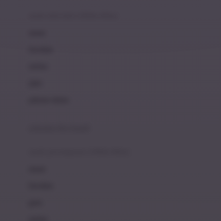
anak laki-laki (18bln-8thn)
Bumkins
atasan
C
bawahan
Cetaphil
setelan
Chicco
jaket
Childlife
pakaian dalam
Clevamama
Cocolatte
pakaian ibu hamil
Cottonseeds
anak perempuan (18bln-8thn)
Cozy N Safe
atasan
Crane
bawahan
Cybex
gaun
D
setelan