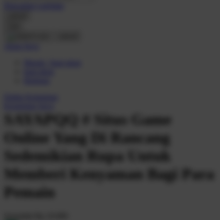
O
Pencarian Lanjutan
cancel
Oh Ma Grain
Cari
cancel
Okiedog
Akun Saya
P
Masuk / buat akun
buat akun
Peachy
Bantuan
Phil & Ted's
Daftar Keinginan
Keranjang Saya
Philips Avent
SAYAPQQ # Situs Game
Pigeon
Online Yang Di Rancang
Playgro
Sedemikian Rupa Untuk
Poled Global
Memberi Kenyaman Bagi Para
Ponycycle
Pemain
Puma
Pureats
Serendah
Rp 10.000