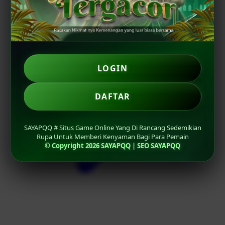
LOGIN
DAFTAR
SAYAPQQ # Situs Game Online Yang Di Rancang Sedemikian
Rupa Untuk Memberi Kenyaman Bagi Para Pemain
© Copyright 2026 SAYAPQQ | SEO SAYAPQQ