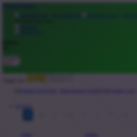
lewati ke Konten
download apps
gift reg
download app from:
Bahasa
ID
Toggle Nav
about Kanmo Circle
SAYAPQQ
A
B
C
D
E
F
G
H
Addo
Adidas