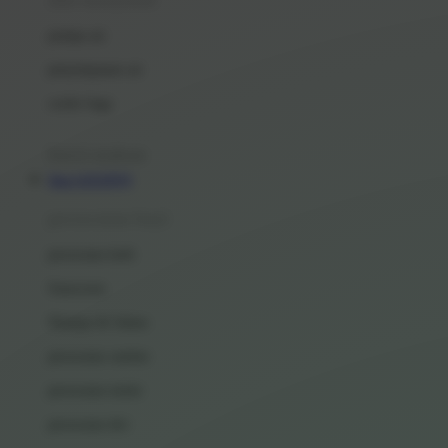
pompa asi
penyimpanan asi
cooler bags
kursi makan
Situs SAYAPQQ
perawatan bayi
perawatan kulit
Sunscreen
Shampo & Sabun
perawatan rambut
perawatan mulut
perawatan diri