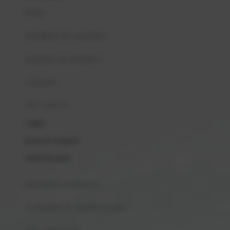
botol
sterilizer & warmers
soothers & teethers
celemek
alat makan
cangkir
piring & mangkuk
sendok & garpu
pengolah makanan
makanan & multivitamin
alat menyusui